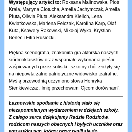
Występujący artyści to:
Roksana Malinowska, Piotr
Krala, Martyna Ciotucha, Amelia Jachymczak, Amelia
Pluta, Oliwia Pluta, Aleksandra Kielich, Lena
Kwiatkowska, Marlena Felczak, Karolina Karp, Olaf
Kuta, Ksawery Rakowski, Mikołaj Wyka, Krystian
Benec i Filip Rusiecki.
Piękna scenografia, znakomita gra aktorska naszych
siódmoklasistów oraz wspaniałe wykonania pieśni
zaśpiewanych przez solistki i szkolny chór złożyły się
na niepowtarzalne patriotyczne widowisko teatralne.
Myślą przewodnią uczyniono słowa Henryka
Sienkiewicza: ,,Imię przechowam, Ojcom dorównam".
Łaznowskie spotkanie z historią stało się
niezapomnianym wydarzeniem w dziejach szkoły.
Z całego serca dziękujemy Radzie Rodziców,
rodzicom naszych obecnych i byłych uczniów oraz
wszystkim tym, którzy przyczynili się do