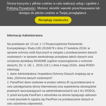
Strona korzysta z plików cookies w celu realizacji usług i zgodnie z
Polityką Prywatności
. Możesz określić warunki przechowywania lub
dostępu do plików cookies w Twojej przeglądarce.
Akceptuję ciasteczka
Informacja Administratora
Na podstawie art. 13 ust. 1 i 2 Rozporządzenia Parlamentu
Europejskiego i Rady (UE) 2016/679 z dnia 27 kwietnia 2016r. w
sprawie ochrony osób fizycznych w związku z przetwarzaniem danych
osobowych i w sprawie swobodnego przepływu takich danych oraz
uchylenia dyrektywy 95/46/WE (ogólne rozporządzenie o ochronie
danych), Dz. U. UE. L. 2016.119.1 z dnia 4 maja 2016r., dalej RODO
informuję:
1. dane Administratora i Inspektora Ochrony Danych znajdują się w
linku „Ochrona danych osobowych”,
2. Pana/Pani dane osobowe w postaci adresu IP, są przetwarzane w
celu udostępniania strony internetowej oraz wypełnienia obowiązków
prawnych spoczywających na administratorze(art.6 ust.1 lit.c RODO),
3. jeżeli korzysta Pan/Pani z odnośnika na stronie będącego adresem
e-mail placówki to zgadza się Pan/Pani na przetwarzanie danych w
celu udzielenia odpowiedzi,