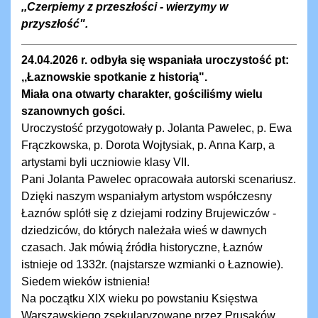
,,Czerpiemy z przeszłości - wierzymy w
przyszłość".
24.04.2026 r. odbyła się wspaniała uroczystość pt:
,,Łaznowskie spotkanie z historią".
Miała ona otwarty charakter, gościliśmy wielu
szanownych gości.
Uroczystość przygotowały p. Jolanta Pawelec, p. Ewa
Frączkowska, p. Dorota Wojtysiak, p. Anna Karp, a
artystami byli uczniowie klasy VII.
Pani Jolanta Pawelec opracowała autorski scenariusz.
Dzięki naszym wspaniałym artystom współczesny
Łaznów splótł się z dziejami rodziny Brujewiczów -
dziedziców, do których należała wieś w dawnych
czasach. Jak mówią źródła historyczne, Łaznów
istnieje od 1332r. (najstarsze wzmianki o Łaznowie).
Siedem wieków istnienia!
Na początku XIX wieku po powstaniu Księstwa
Warszawskiego zsekularyzowane przez Prusaków