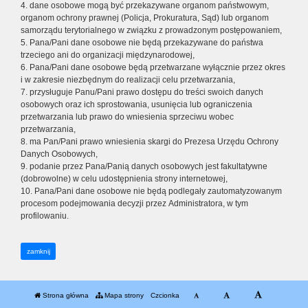
4. dane osobowe mogą być przekazywane organom państwowym,
organom ochrony prawnej (Policja, Prokuratura, Sąd) lub organom
samorządu terytorialnego w związku z prowadzonym postępowaniem,
5. Pana/Pani dane osobowe nie będą przekazywane do państwa
trzeciego ani do organizacji międzynarodowej,
6. Pana/Pani dane osobowe będą przetwarzane wyłącznie przez okres
i w zakresie niezbędnym do realizacji celu przetwarzania,
7. przysługuje Panu/Pani prawo dostępu do treści swoich danych
osobowych oraz ich sprostowania, usunięcia lub ograniczenia
przetwarzania lub prawo do wniesienia sprzeciwu wobec
przetwarzania,
8. ma Pan/Pani prawo wniesienia skargi do Prezesa Urzędu Ochrony
Danych Osobowych,
9. podanie przez Pana/Panią danych osobowych jest fakultatywne
(dobrowolne) w celu udostępnienia strony internetowej,
10. Pana/Pani dane osobowe nie będą podlegały zautomatyzowanym
procesom podejmowania decyzji przez Administratora, w tym
profilowaniu.
zamknij
Strona główna
Mapa strony
Czcionka