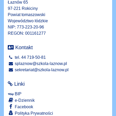
Łaznów 65
97-221 Rokiciny
Powiat tomaszowski
Województwo łódzkie
NIP: 773-223-20-96
REGON: 001161277
Kontakt
tel. 44 719-50-81
splaznow@szkola-laznow.pl
sekretariat@szkola-laznow.pl
Linki
BIP
e-Dziennik
Facebook
Polityka Prywatności