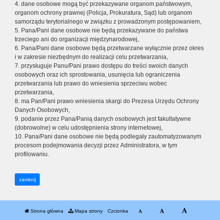
4. dane osobowe mogą być przekazywane organom państwowym,
organom ochrony prawnej (Policja, Prokuratura, Sąd) lub organom
samorządu terytorialnego w związku z prowadzonym postępowaniem,
5. Pana/Pani dane osobowe nie będą przekazywane do państwa
trzeciego ani do organizacji międzynarodowej,
6. Pana/Pani dane osobowe będą przetwarzane wyłącznie przez okres
i w zakresie niezbędnym do realizacji celu przetwarzania,
7. przysługuje Panu/Pani prawo dostępu do treści swoich danych
osobowych oraz ich sprostowania, usunięcia lub ograniczenia
przetwarzania lub prawo do wniesienia sprzeciwu wobec
przetwarzania,
8. ma Pan/Pani prawo wniesienia skargi do Prezesa Urzędu Ochrony
Danych Osobowych,
9. podanie przez Pana/Panią danych osobowych jest fakultatywne
(dobrowolne) w celu udostępnienia strony internetowej,
10. Pana/Pani dane osobowe nie będą podlegały zautomatyzowanym
procesom podejmowania decyzji przez Administratora, w tym
profilowaniu.
zamknij
Strona główna
Mapa strony
Czcionka