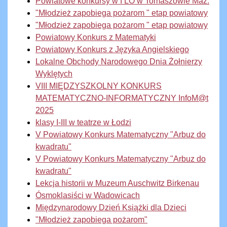
Powiatowe konkursy w I LO w Tomaszowie Maz.
"Młodzież zapobiega pożarom " etap powiatowy
"Młodzież zapobiega pożarom " etap powiatowy
Powiatowy Konkurs z Matematyki
Powiatowy Konkurs z Języka Angielskiego
Lokalne Obchody Narodowego Dnia Żołnierzy
Wyklętych
VIII MIĘDZYSZKOLNY KONKURS
MATEMATYCZNO-INFORMATYCZNY InfoM@t
2025
klasy I-III w teatrze w Łodzi
V Powiatowy Konkurs Matematyczny "Arbuz do
kwadratu"
V Powiatowy Konkurs Matematyczny "Arbuz do
kwadratu"
Lekcja historii w Muzeum Auschwitz Birkenau
Ósmoklasiści w Wadowicach
Międzynarodowy Dzień Książki dla Dzieci
"Młodzież zapobiega pożarom"