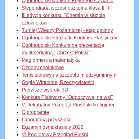
Ogólnopolski Konkurs Pięknego Czytania
Stypendiada wczesnoszkolna klasa II i III
III edycja konkursu "Chemia w służbie
człowiekowi"
Turniej Wiedzy Pożarniczej - etap gminny
Ogólnopolski Strażacki Konkurs Plastyczny
Ogólnopolski Konkurs na prezentację
multimedialną ,,Chrzest Polski”
Magformers a matematyka
Ozdoby choinkowe
Tenis stołowy na szczeblu międzygminnym
Gogle Wirtualnej Rzeczywistości
Pierwsze wydruki 3D
Konkurs Plastyczny "Odpoczywaj na wsi"
V Dekanalny Przegląd Piosenki Religijnej
O programie
Laboratoria przyszłości
Egzamin ósmoklasisty 2022
VI Powiatowy Przegląd Pieśni