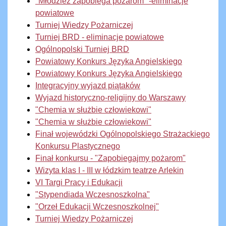
"Młodzież zapobiega pożarom" -eliminacje
powiatowe
Turniej Wiedzy Pożarniczej
Turniej BRD - eliminacje powiatowe
Ogólnopolski Turniej BRD
Powiatowy Konkurs Języka Angielskiego
Powiatowy Konkurs Języka Angielskiego
Integracyjny wyjazd piątaków
Wyjazd historyczno-religijny do Warszawy
"Chemia w służbie człowiekowi"
"Chemia w służbie człowiekowi"
Finał wojewódzki Ogólnopolskiego Strażackiego
Konkursu Plastycznego
Finał konkursu - "Zapobiegajmy pożarom"
Wizyta klas I - III w łódzkim teatrze Arlekin
VI Targi Pracy i Edukacji
"Stypendiada Wczesnoszkolna"
"Orzeł Edukacji Wczesnoszkolnej"
Turniej Wiedzy Pożarniczej