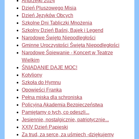
Andrzejki 2024
Dzień Pluszowego Misia
Dzień Języków Obcych
Szkolne Dni Tabliczki Mnożenia
Szkolny Dzień Baśni, Bajek i Legend
Narodowe Święto Niepodległości
Gminne Uroczystości Święta Niepodległości
Narodowe Śpiewanie - Koncert w Teatrze
Wielkim
ŚNIADANIE DAJE MOC!
Kotyliony
Szkoła do Hymnu
Opowieści Franka
Pełna miska dla schroniska
Policyjna Akademia Bezpieczeństwa
Pamiętamy o tych, co odeszli...
Jesiennie, nostalgicznie, patriotycznie...
XXIV Dzień Papieski
Za trud, za serce, za uśmiech -dziękujemy