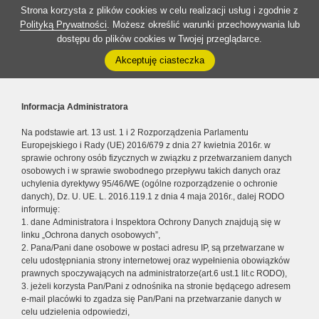
Strona korzysta z plików cookies w celu realizacji usług i zgodnie z
Polityką Prywatności
. Możesz określić warunki przechowywania lub
dostępu do plików cookies w Twojej przeglądarce.
Akceptuję ciasteczka
Informacja Administratora
Na podstawie art. 13 ust. 1 i 2 Rozporządzenia Parlamentu
Europejskiego i Rady (UE) 2016/679 z dnia 27 kwietnia 2016r. w
sprawie ochrony osób fizycznych w związku z przetwarzaniem danych
osobowych i w sprawie swobodnego przepływu takich danych oraz
uchylenia dyrektywy 95/46/WE (ogólne rozporządzenie o ochronie
danych), Dz. U. UE. L. 2016.119.1 z dnia 4 maja 2016r., dalej RODO
informuję:
1. dane Administratora i Inspektora Ochrony Danych znajdują się w
linku „Ochrona danych osobowych”,
2. Pana/Pani dane osobowe w postaci adresu IP, są przetwarzane w
celu udostępniania strony internetowej oraz wypełnienia obowiązków
prawnych spoczywających na administratorze(art.6 ust.1 lit.c RODO),
3. jeżeli korzysta Pan/Pani z odnośnika na stronie będącego adresem
e-mail placówki to zgadza się Pan/Pani na przetwarzanie danych w
celu udzielenia odpowiedzi,