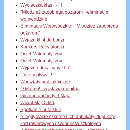
Wycieczka klas I - III
"Młodzież zapobiega pożarom" -eliminacje
wojewódzkie
Eliminacje Wojewódzkie - "Młodzież zapobiega
pożarom"
Wyjazd kl. 4 do Łodzi
Konkurs Recytatorski
Orzeł Matematyczny
Orzeł Matematyczny
Wyjazd edukacyjny kl. 7
Umiem pływać!
Warsztaty profilaktyczne
O Matmo! - wystawa mobilna
Gminne obchody 3 Maja
Wiwat Maj, 3 Maj
Spotkanie autorskie
e-legitymacje szkolne i ich duplikaty, duplikaty
kart rowerowych i świadectw szkolnych