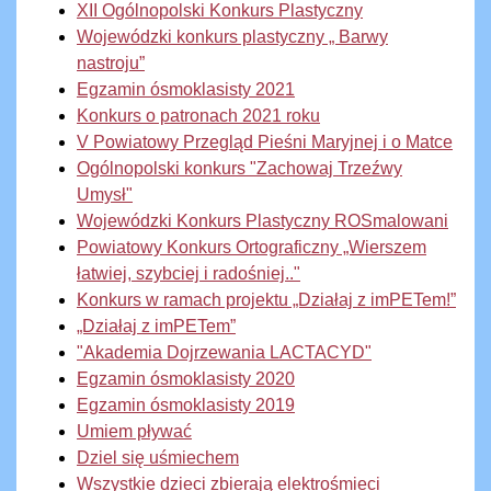
XII Ogólnopolski Konkurs Plastyczny
Wojewódzki konkurs plastyczny „ Barwy
nastroju”
Egzamin ósmoklasisty 2021
Konkurs o patronach 2021 roku
V Powiatowy Przegląd Pieśni Maryjnej i o Matce
Ogólnopolski konkurs "Zachowaj Trzeźwy
Umysł"
Wojewódzki Konkurs Plastyczny ROSmalowani
Powiatowy Konkurs Ortograficzny „Wierszem
łatwiej, szybciej i radośniej.."
Konkurs w ramach projektu „Działaj z imPETem!”
„Działaj z imPETem”
"Akademia Dojrzewania LACTACYD"
Egzamin ósmoklasisty 2020
Egzamin ósmoklasisty 2019
Umiem pływać
Dziel się uśmiechem
Wszystkie dzieci zbierają elektrośmieci