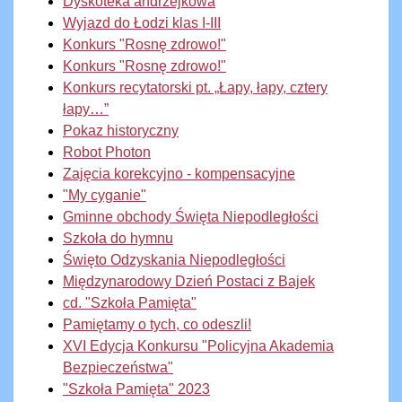
Dyskoteka andrzejkowa
Wyjazd do Łodzi klas I-III
Konkurs "Rosnę zdrowo!"
Konkurs "Rosnę zdrowo!"
Konkurs recytatorski pt. „Łapy, łapy, cztery
łapy…”
Pokaz historyczny
Robot Photon
Zajęcia korekcyjno - kompensacyjne
"My cyganie"
Gminne obchody Święta Niepodległości
Szkoła do hymnu
Święto Odzyskania Niepodległości
Międzynarodowy Dzień Postaci z Bajek
cd. "Szkoła Pamięta"
Pamiętamy o tych, co odeszli!
XVI Edycja Konkursu "Policyjna Akademia
Bezpieczeństwa"
"Szkoła Pamięta" 2023