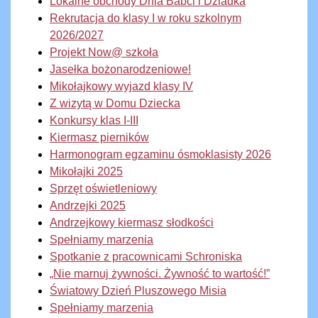
Lokalne obchody Dnia Babci i Dziadka
Rekrutacja do klasy I w roku szkolnym
2026/2027
Projekt Now@ szkoła
Jasełka bożonarodzeniowe!
Mikołajkowy wyjazd klasy IV
Z wizytą w Domu Dziecka
Konkursy klas I-III
Kiermasz pierników
Harmonogram egzaminu ósmoklasisty 2026
Mikołajki 2025
Sprzęt oświetleniowy
Andrzejki 2025
Andrzejkowy kiermasz słodkości
Spełniamy marzenia
Spotkanie z pracownicami Schroniska
„Nie marnuj żywności. Żywność to wartość!”
Światowy Dzień Pluszowego Misia
Spełniamy marzenia