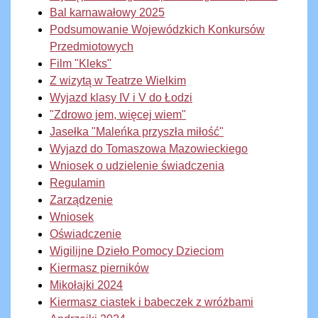
Bal karnawałowy 2025
Podsumowanie Wojewódzkich Konkursów
Przedmiotowych
Film "Kleks"
Z wizytą w Teatrze Wielkim
Wyjazd klasy IV i V do Łodzi
"Zdrowo jem, więcej wiem"
Jasełka "Maleńka przyszła miłość"
Wyjazd do Tomaszowa Mazowieckiego
Wniosek o udzielenie świadczenia
Regulamin
Zarządzenie
Wniosek
Oświadczenie
Wigilijne Dzieło Pomocy Dzieciom
Kiermasz pierników
Mikołajki 2024
Kiermasz ciastek i babeczek z wróżbami