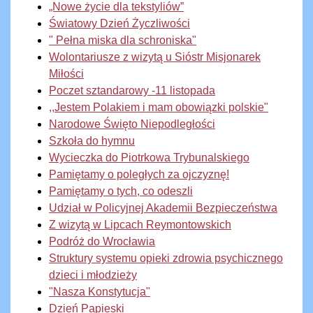
„Nowe życie dla tekstyliów”
Światowy Dzień Życzliwości
" Pełna miska dla schroniska"
Wolontariusze z wizytą u Sióstr Misjonarek
Miłości
Poczet sztandarowy -11 listopada
,,Jestem Polakiem i mam obowiązki polskie"
Narodowe Święto Niepodległości
Szkoła do hymnu
Wycieczka do Piotrkowa Trybunalskiego
Pamiętamy o poległych za ojczyznę!
Pamiętamy o tych, co odeszli
Udział w Policyjnej Akademii Bezpieczeństwa
Z wizytą w Lipcach Reymontowskich
Podróż do Wrocławia
Struktury systemu opieki zdrowia psychicznego
dzieci i młodzieży
"Nasza Konstytucja"
Dzień Papieski