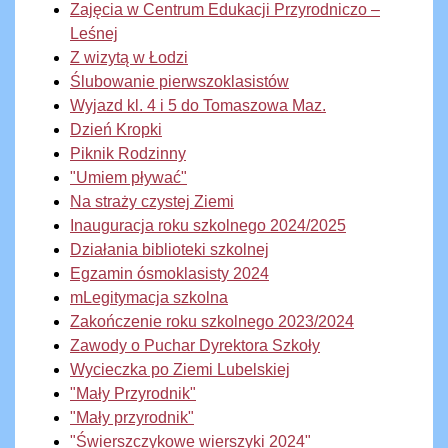
Zajęcia w Centrum Edukacji Przyrodniczo –
Leśnej
Z wizytą w Łodzi
Ślubowanie pierwszoklasistów
Wyjazd kl. 4 i 5 do Tomaszowa Maz.
Dzień Kropki
Piknik Rodzinny
"Umiem pływać"
Na straży czystej Ziemi
Inauguracja roku szkolnego 2024/2025
Działania biblioteki szkolnej
Egzamin ósmoklasisty 2024
mLegitymacja szkolna
Zakończenie roku szkolnego 2023/2024
Zawody o Puchar Dyrektora Szkoły
Wycieczka po Ziemi Lubelskiej
"Mały Przyrodnik"
"Mały przyrodnik"
"Świerszczykowe wierszyki 2024"