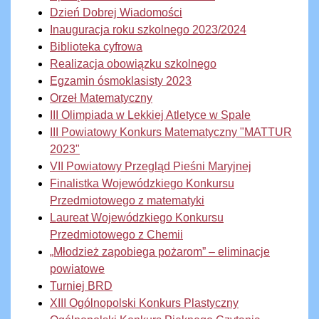
Dzień Dobrej Wiadomości
Inauguracja roku szkolnego 2023/2024
Biblioteka cyfrowa
Realizacja obowiązku szkolnego
Egzamin ósmoklasisty 2023
Orzeł Matematyczny
III Olimpiada w Lekkiej Atletyce w Spale
III Powiatowy Konkurs Matematyczny "MATTUR
2023"
VII Powiatowy Przegląd Pieśni Maryjnej
Finalistka Wojewódzkiego Konkursu
Przedmiotowego z matematyki
Laureat Wojewódzkiego Konkursu
Przedmiotowego z Chemii
„Młodzież zapobiega pożarom” – eliminacje
powiatowe
Turniej BRD
XIII Ogólnopolski Konkurs Plastyczny