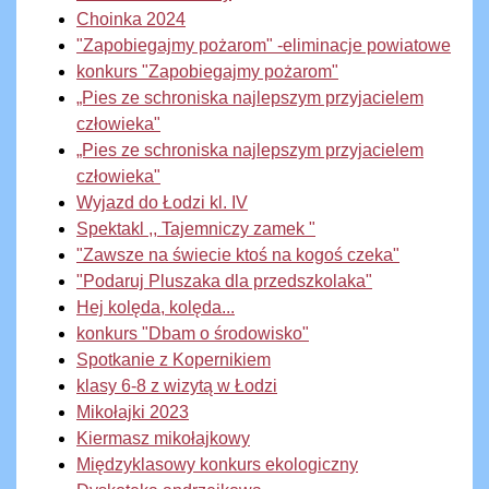
Choinka 2024
"Zapobiegajmy pożarom" -eliminacje powiatowe
konkurs "Zapobiegajmy pożarom"
„Pies ze schroniska najlepszym przyjacielem
człowieka"
„Pies ze schroniska najlepszym przyjacielem
człowieka"
Wyjazd do Łodzi kl. IV
Spektakl ,, Tajemniczy zamek "
"Zawsze na świecie ktoś na kogoś czeka"
"Podaruj Pluszaka dla przedszkolaka"
Hej kolęda, kolęda...
konkurs "Dbam o środowisko"
Spotkanie z Kopernikiem
klasy 6-8 z wizytą w Łodzi
Mikołajki 2023
Kiermasz mikołajkowy
Międzyklasowy konkurs ekologiczny