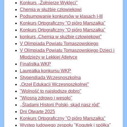
Konkurs ,,Żołnierze Wyklęci"
Chemia w służbie człowiekowi
Podsumowanie konkursów w klasach I-III
Konkurs Ortograficzny "O pióro Marszałka"
Konkurs Ortograficzny "O pióro Marszałka"
konkurs „Chemia w służbie człowiekowi”
V Olimpiada Powiatu Tomaszowskiego
V Olimpiada Powiatu Tomaszowskiego Dzieci i
Młodzieży w Lekkiej Atletyce
Finalistka WKP
Laureatka konkursu WKP
Stypendiada Wczesnoszkolna
„Orzeł Edukacji Wczesnoszkolnej”
"Wolność to najsłodsze dobro"
"Wiosną zdrowo i wesoło"
,,Śladami Historii Polski- skąd nasz ród"
Dni Otwarte 2025
Konkurs Ortograficzny "O pióro Marszałka"
Występ ludowego zespołu "Kogutek i spółka"