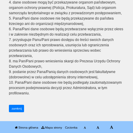
4. dane osobowe mogą być przekazywane organom państwowym,
organom ochrony prawnej (Policja, Prokuratura, Sąd) lub organom
samorządu terytorialnego w związku z prowadzonym postępowaniem,
5. Pana/Pani dane osobowe nie będą przekazywane do państwa
trzeciego ani do organizacji międzynarodowej,
6. Pana/Pani dane osobowe będą przetwarzane wyłącznie przez okres
i w zakresie niezbędnym do realizacji celu przetwarzania,
7. przysługuje Panu/Pani prawo dostępu do treści swoich danych
osobowych oraz ich sprostowania, usunięcia lub ograniczenia
przetwarzania lub prawo do wniesienia sprzeciwu wobec
przetwarzania,
8. ma Pan/Pani prawo wniesienia skargi do Prezesa Urzędu Ochrony
Danych Osobowych,
9. podanie przez Pana/Panią danych osobowych jest fakultatywne
(dobrowolne) w celu udostępnienia strony internetowej,
10. Pana/Pani dane osobowe nie będą podlegały zautomatyzowanym
procesom podejmowania decyzji przez Administratora, w tym
profilowaniu.
zamknij
Strona główna
Mapa strony
Czcionka