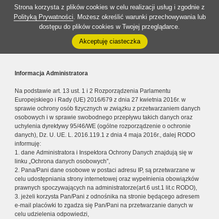
Strona korzysta z plików cookies w celu realizacji usług i zgodnie z
Polityką Prywatności
. Możesz określić warunki przechowywania lub
dostępu do plików cookies w Twojej przeglądarce.
Akceptuję ciasteczka
Informacja Administratora
Na podstawie art. 13 ust. 1 i 2 Rozporządzenia Parlamentu
Europejskiego i Rady (UE) 2016/679 z dnia 27 kwietnia 2016r. w
sprawie ochrony osób fizycznych w związku z przetwarzaniem danych
osobowych i w sprawie swobodnego przepływu takich danych oraz
uchylenia dyrektywy 95/46/WE (ogólne rozporządzenie o ochronie
danych), Dz. U. UE. L. 2016.119.1 z dnia 4 maja 2016r., dalej RODO
informuję:
1. dane Administratora i Inspektora Ochrony Danych znajdują się w
linku „Ochrona danych osobowych”,
2. Pana/Pani dane osobowe w postaci adresu IP, są przetwarzane w
celu udostępniania strony internetowej oraz wypełnienia obowiązków
prawnych spoczywających na administratorze(art.6 ust.1 lit.c RODO),
3. jeżeli korzysta Pan/Pani z odnośnika na stronie będącego adresem
e-mail placówki to zgadza się Pan/Pani na przetwarzanie danych w
celu udzielenia odpowiedzi,