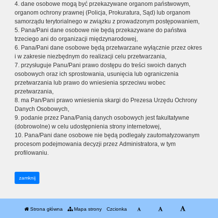
4. dane osobowe mogą być przekazywane organom państwowym,
organom ochrony prawnej (Policja, Prokuratura, Sąd) lub organom
samorządu terytorialnego w związku z prowadzonym postępowaniem,
5. Pana/Pani dane osobowe nie będą przekazywane do państwa
trzeciego ani do organizacji międzynarodowej,
6. Pana/Pani dane osobowe będą przetwarzane wyłącznie przez okres
i w zakresie niezbędnym do realizacji celu przetwarzania,
7. przysługuje Panu/Pani prawo dostępu do treści swoich danych
osobowych oraz ich sprostowania, usunięcia lub ograniczenia
przetwarzania lub prawo do wniesienia sprzeciwu wobec
przetwarzania,
8. ma Pan/Pani prawo wniesienia skargi do Prezesa Urzędu Ochrony
Danych Osobowych,
9. podanie przez Pana/Panią danych osobowych jest fakultatywne
(dobrowolne) w celu udostępnienia strony internetowej,
10. Pana/Pani dane osobowe nie będą podlegały zautomatyzowanym
procesom podejmowania decyzji przez Administratora, w tym
profilowaniu.
zamknij
Strona główna
Mapa strony
Czcionka