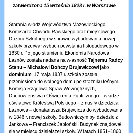
– zatwierdzona 15 września 1828 r. w Warszawie
Starania władz Województwa Mazowieckiego,
Komisarza Obwodu Rawskiego oraz miejscowego
Dozoru Szkolnego w sprawie wybudowania nowej
szkoły przerwał wybuch powstania listopadowego w
1830 r. Po jego stłumieniu Ekonomia Narodowa
Łaznów została nadana na własność
Tajnemu
Radcy
Stanu – Michałowi Bończy Brujewiczowi
jako
dominium
. 17 maja 1837 r. szkoła została
przeniesiona do wolnego domu po strażniku leśnym.
Komisja Rządowa Spraw Wewnętrznych,
Duchowieństwa i Oświecenia Publicznego – władze
oświatowe Królestwa Polskiego – zmusiły dziedzica
Łaznowa – donatariusza Brujewicza do wybudowania
w 1846 r. nowej szkoły. Budowniczym był dziedzic z
Jankowa – Franciszek Jabłoński. Budynek znajdował
się w miejscu dzisiejszej szkoły. W latach 1851–1860