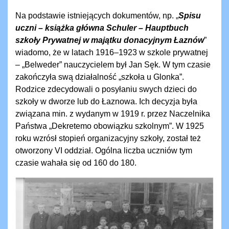
Na podstawie istniejących dokumentów, np. „
Spisu
uczni – książka główna Schuler – Hauptbuch
szkoły Prywatnej w majątku donacyjnym Łaznów
”
wiadomo, że w latach 1916–1923 w szkole prywatnej
– „Belweder” nauczycielem był Jan Sęk. W tym czasie
zakończyła swą działalność „szkoła u Glonka”.
Rodzice zdecydowali o posyłaniu swych dzieci do
szkoły w dworze lub do Łaznowa. Ich decyzja była
związana min. z wydanym w 1919 r. przez Naczelnika
Państwa „Dekretemo obowiązku szkolnym”. W 1925
roku wzrósł stopień organizacyjny szkoły, został też
otworzony VI oddział. Ogólna liczba uczniów tym
czasie wahała się od 160 do 180.