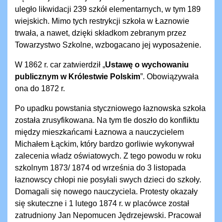
uległo likwidacji 239 szkół elementarnych, w tym 189
wiejskich. Mimo tych restrykcji szkoła w Łaznowie
trwała, a nawet, dzięki składkom zebranym przez
Towarzystwo Szkolne, wzbogacano jej wyposażenie.
W 1862 r. car zatwierdził „
Ustawę o wychowaniu
publicznym w Królestwie Polskim
”. Obowiązywała
ona do 1872 r.
Po upadku powstania styczniowego łaznowska szkoła
została zrusyfikowana. Na tym tle doszło do konfliktu
między mieszkańcami Łaznowa a nauczycielem
Michałem Łąckim, który bardzo gorliwie wykonywał
zalecenia władz oświatowych. Z tego powodu w roku
szkolnym 1873/ 1874 od września do 3 listopada
łaznowscy chłopi nie posyłali swych dzieci do szkoły.
Domagali się nowego nauczyciela. Protesty okazały
się skuteczne i 1 lutego 1874 r. w placówce został
zatrudniony Jan Nepomucen Jędrzejewski. Pracował