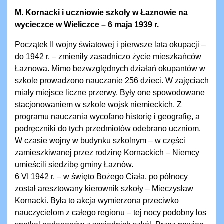
M. Kornacki i uczniowie szkoły w Łaznowie na
wycieczce w Wieliczce – 6 maja 1939 r.
Początek II wojny światowej i pierwsze lata okupacji –
do 1942 r. – zmieniły zasadniczo życie mieszkańców
Łaznowa. Mimo bezwzględnych działań okupantów w
szkole prowadzono nauczanie 256 dzieci. W zajęciach
miały miejsce liczne przerwy. Były one spowodowane
stacjonowaniem w szkole wojsk niemieckich. Z
programu nauczania wycofano historię i geografię, a
podręczniki do tych przedmiotów odebrano uczniom.
W czasie wojny w budynku szkolnym – w części
zamieszkiwanej przez rodzinę Kornackich – Niemcy
umieścili siedzibę gminy Łaznów.
6 VI 1942 r. – w święto Bożego Ciała, po północy
został aresztowany kierownik szkoły – Mieczysław
Kornacki. Była to akcja wymierzona przeciwko
nauczycielom z całego regionu – tej nocy podobny los