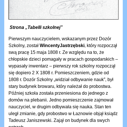
Strona „Tabelli szkolnej”
Pierwszym nauczycielem, wskazanym przez Dozór
Szkolny, został
Wincenty
Jastrzębski
, który rozpoczął
swą pracę 15 maja 1808 r. Ze względu na to, że
chłopskie dzieci pomagały w pracach gospodarskich –
wypasały inwentarz – pierwszy rok szkolny rozpoczął
się dopiero 2 X 1808 r. Pomieszczeniem, gdzie od
1808 r. Dozór Szkolny „widział odbywanie nauk”, był
stary budynek browaru, który należał do probostwa.
Później szkoła została przeniesiona do jednego z
domów na plebanii. Jedno pomieszczenie zajmował
nauczyciel, w drugim odbywała się nauka. Stan ten
uległ zmianie, gdy probostwo w Łaznowie objął ksiądz
Tadeusz Janiszewski. Zajął on budynek dla swych