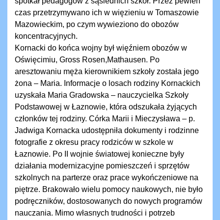
spotkał pedagogów z sąsiednich szkół. Przez pewien
czas przetrzymywano ich w więzieniu w Tomaszowie
Mazowieckim, po czym wywieziono do obozów
koncentracyjnych.
Kornacki do końca wojny był więźniem obozów w
Oświęcimiu, Gross Rosen,Mathausen. Po
aresztowaniu męża kierownikiem szkoły została jego
żona – Maria. Informacje o losach rodziny Kornackich
uzyskała Maria Gradowska – nauczycielka Szkoły
Podstawowej w Łaznowie, która odszukała żyjących
członków tej rodziny. Córka Marii i Mieczysława – p.
Jadwiga Kornacka udostępniła dokumenty i rodzinne
fotografie z okresu pracy rodziców w szkole w
Łaznowie. Po II wojnie światowej konieczne były
działania modernizacyjne pomieszczeń i sprzętów
szkolnych na parterze oraz prace wykończeniowe na
piętrze. Brakowało wielu pomocy naukowych, nie było
podręczników, dostosowanych do nowych programów
nauczania. Mimo własnych trudności i potrzeb