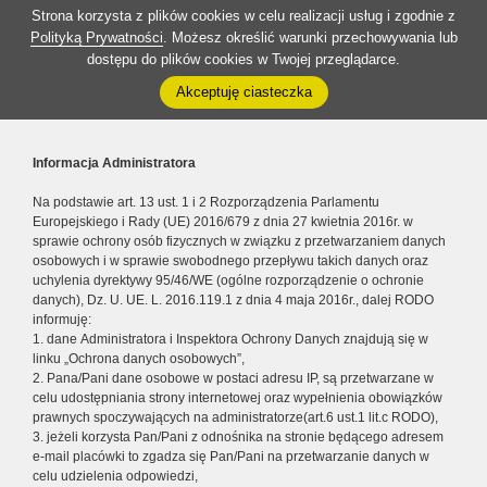
Strona korzysta z plików cookies w celu realizacji usług i zgodnie z
Polityką Prywatności
. Możesz określić warunki przechowywania lub
dostępu do plików cookies w Twojej przeglądarce.
Akceptuję ciasteczka
Informacja Administratora
Na podstawie art. 13 ust. 1 i 2 Rozporządzenia Parlamentu
Europejskiego i Rady (UE) 2016/679 z dnia 27 kwietnia 2016r. w
sprawie ochrony osób fizycznych w związku z przetwarzaniem danych
osobowych i w sprawie swobodnego przepływu takich danych oraz
uchylenia dyrektywy 95/46/WE (ogólne rozporządzenie o ochronie
danych), Dz. U. UE. L. 2016.119.1 z dnia 4 maja 2016r., dalej RODO
informuję:
1. dane Administratora i Inspektora Ochrony Danych znajdują się w
linku „Ochrona danych osobowych”,
2. Pana/Pani dane osobowe w postaci adresu IP, są przetwarzane w
celu udostępniania strony internetowej oraz wypełnienia obowiązków
prawnych spoczywających na administratorze(art.6 ust.1 lit.c RODO),
3. jeżeli korzysta Pan/Pani z odnośnika na stronie będącego adresem
e-mail placówki to zgadza się Pan/Pani na przetwarzanie danych w
celu udzielenia odpowiedzi,