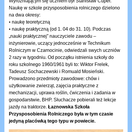
Wyróżniającym się uczniem był Stanisław Cuper.
Naukę w szkole przysposobienia rolniczego dzielono
na dwa okresy:
• naukę teoretyczną
• naukę praktyczną (od 1. 04 do 31. 10). Podczas
„nauki praktycznej” nauczyciele zawodu –
inżynierowie, uczący jednocześnie w Technikum
Rolniczym w Czarnocinie, odwiedzali swych uczniów
2 razy w tygodniu. Od początku istnienia szkoły do
roku szkolnego 1960/1961 byli to: Wiktor Frelek,
Tadeusz Sochaczewski i Romuald Mosieński.
Prowadzono przedmioty zawodowe: chów i
użytkowanie zwierząt, zajęcia praktyczne z
mechanizacji, uprawa roślin, ćwiczenia i zadania w
gospodarstwie, BHP. Słuchacze pobierali też lekcje
jazdy na traktorze.
Łaznowska Szkoła
Przysposobienia Rolniczego była w tym czasie
jedyną placówką tego typu w powiecie.