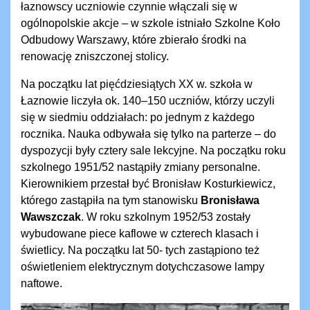
łaznowscy uczniowie czynnie włączali się w
ogólnopolskie akcje – w szkole istniało Szkolne Koło
Odbudowy Warszawy, które zbierało środki na
renowację zniszczonej stolicy.
Na początku lat pięćdziesiątych XX w. szkoła w
Łaznowie liczyła ok. 140–150 uczniów, którzy uczyli
się w siedmiu oddziałach: po jednym z każdego
rocznika. Nauka odbywała się tylko na parterze – do
dyspozycji były cztery sale lekcyjne. Na początku roku
szkolnego 1951/52 nastąpiły zmiany personalne.
Kierownikiem przestał być Bronisław Kosturkiewicz,
którego zastąpiła na tym stanowisku
Bronisława
Wawszczak
. W roku szkolnym 1952/53 zostały
wybudowane piece kaflowe w czterech klasach i
świetlicy. Na początku lat 50- tych zastąpiono też
oświetleniem elektrycznym dotychczasowe lampy
naftowe.