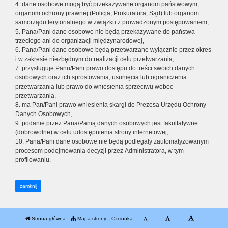
4. dane osobowe mogą być przekazywane organom państwowym,
organom ochrony prawnej (Policja, Prokuratura, Sąd) lub organom
samorządu terytorialnego w związku z prowadzonym postępowaniem,
5. Pana/Pani dane osobowe nie będą przekazywane do państwa
trzeciego ani do organizacji międzynarodowej,
6. Pana/Pani dane osobowe będą przetwarzane wyłącznie przez okres
i w zakresie niezbędnym do realizacji celu przetwarzania,
7. przysługuje Panu/Pani prawo dostępu do treści swoich danych
osobowych oraz ich sprostowania, usunięcia lub ograniczenia
przetwarzania lub prawo do wniesienia sprzeciwu wobec
przetwarzania,
8. ma Pan/Pani prawo wniesienia skargi do Prezesa Urzędu Ochrony
Danych Osobowych,
9. podanie przez Pana/Panią danych osobowych jest fakultatywne
(dobrowolne) w celu udostępnienia strony internetowej,
10. Pana/Pani dane osobowe nie będą podlegały zautomatyzowanym
procesom podejmowania decyzji przez Administratora, w tym
profilowaniu.
zamknij
Strona główna
Mapa strony
Czcionka