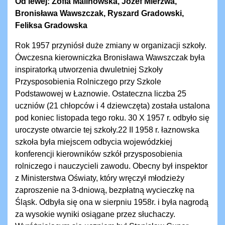
Od lewej: Zofia Malinowska, Józef Mierzwa,
Bronisława Wawszczak, Ryszard Gradowski,
Feliksa Gradowska
Rok 1957 przyniósł duże zmiany w organizacji szkoły.
Ówczesna kierowniczka Bronisława Wawszczak była
inspiratorką utworzenia dwuletniej Szkoły
Przysposobienia Rolniczego przy Szkole
Podstawowej w Łaznowie. Ostateczna liczba 25
uczniów (21 chłopców i 4 dziewczęta) została ustalona
pod koniec listopada tego roku. 30 X 1957 r. odbyło się
uroczyste otwarcie tej szkoły.22 II 1958 r. łaznowska
szkoła była miejscem odbycia wojewódzkiej
konferencji kierowników szkół przysposobienia
rolniczego i nauczycieli zawodu. Obecny był inspektor
z Ministerstwa Oświaty, który wręczył młodzieży
zaproszenie na 3-dniową, bezpłatną wycieczkę na
Śląsk. Odbyła się ona w sierpniu 1958r. i była nagrodą
za wysokie wyniki osiągane przez słuchaczy.