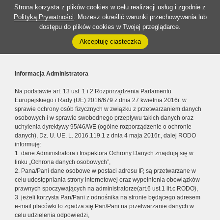
Strona korzysta z plików cookies w celu realizacji usług i zgodnie z
Polityką Prywatności
. Możesz określić warunki przechowywania lub
dostępu do plików cookies w Twojej przeglądarce.
Akceptuję ciasteczka
Informacja Administratora
Na podstawie art. 13 ust. 1 i 2 Rozporządzenia Parlamentu
Europejskiego i Rady (UE) 2016/679 z dnia 27 kwietnia 2016r. w
sprawie ochrony osób fizycznych w związku z przetwarzaniem danych
osobowych i w sprawie swobodnego przepływu takich danych oraz
uchylenia dyrektywy 95/46/WE (ogólne rozporządzenie o ochronie
danych), Dz. U. UE. L. 2016.119.1 z dnia 4 maja 2016r., dalej RODO
informuję:
1. dane Administratora i Inspektora Ochrony Danych znajdują się w
linku „Ochrona danych osobowych”,
2. Pana/Pani dane osobowe w postaci adresu IP, są przetwarzane w
celu udostępniania strony internetowej oraz wypełnienia obowiązków
prawnych spoczywających na administratorze(art.6 ust.1 lit.c RODO),
3. jeżeli korzysta Pan/Pani z odnośnika na stronie będącego adresem
e-mail placówki to zgadza się Pan/Pani na przetwarzanie danych w
celu udzielenia odpowiedzi,