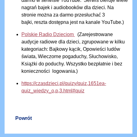
darmo w serwisie YouTube.
Serwis oferuje wiele
nagrań bajek i audiobooków dla dzieci.
Na
stronie
można za darmo przesłuchać 3
bajki, reszta dostępna jest na
kanale YouTube
.)
Polskie Radio Dzieciom
(
Zarejestrowane
audycje radiowe dla dzieci, zgrupowane w kilku
kategoriach: Bajkowy kącik, Opowieści ludów
świata, Wieczorne pogaduchy, Słuchowisko,
Książki do poduchy. Wszystko bezpłatnie i bez
konieczności logowania.)
https://czasdzieci.pl/quizy/quiz,1651ea-
quiz_wiedzy_o,p,3.html#quiz
Powrót