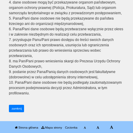
4. dane osobowe mogą być przekazywane organom państwowym,
organom ochrony prawnej (Policja, Prokuratura, Sąd) lub organom
samorządu terytorialnego w związku z prowadzonym postępowaniem,
5. Pana/Pani dane osobowe nie będą przekazywane do państwa
trzeciego ani do organizacji międzynarodowej,
6. Pana/Pani dane osobowe będą przetwarzane wyłącznie przez okres
i w zakresie niezbędnym do realizacji celu przetwarzania,
7. przysługuje Panu/Pani prawo dostępu do treści swoich danych
osobowych oraz ich sprostowania, usunięcia lub ograniczenia
przetwarzania lub prawo do wniesienia sprzeciwu wobec
przetwarzania,
8. ma Pan/Pani prawo wniesienia skargi do Prezesa Urzędu Ochrony
Danych Osobowych,
9. podanie przez Pana/Panią danych osobowych jest fakultatywne
(dobrowolne) w celu udostępnienia strony internetowej,
10. Pana/Pani dane osobowe nie będą podlegały zautomatyzowanym
procesom podejmowania decyzji przez Administratora, w tym
profilowaniu.
zamknij
Strona główna
Mapa strony
Czcionka