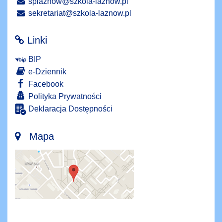
splaznow@szkola-laznow.pl
sekretariat@szkola-laznow.pl
Linki
BIP
e-Dziennik
Facebook
Polityka Prywatności
Deklaracja Dostępności
Mapa