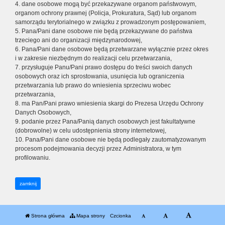
4. dane osobowe mogą być przekazywane organom państwowym,
organom ochrony prawnej (Policja, Prokuratura, Sąd) lub organom
samorządu terytorialnego w związku z prowadzonym postępowaniem,
5. Pana/Pani dane osobowe nie będą przekazywane do państwa
trzeciego ani do organizacji międzynarodowej,
6. Pana/Pani dane osobowe będą przetwarzane wyłącznie przez okres
i w zakresie niezbędnym do realizacji celu przetwarzania,
7. przysługuje Panu/Pani prawo dostępu do treści swoich danych
osobowych oraz ich sprostowania, usunięcia lub ograniczenia
przetwarzania lub prawo do wniesienia sprzeciwu wobec
przetwarzania,
8. ma Pan/Pani prawo wniesienia skargi do Prezesa Urzędu Ochrony
Danych Osobowych,
9. podanie przez Pana/Panią danych osobowych jest fakultatywne
(dobrowolne) w celu udostępnienia strony internetowej,
10. Pana/Pani dane osobowe nie będą podlegały zautomatyzowanym
procesom podejmowania decyzji przez Administratora, w tym
profilowaniu.
zamknij
Strona główna
Mapa strony
Czcionka