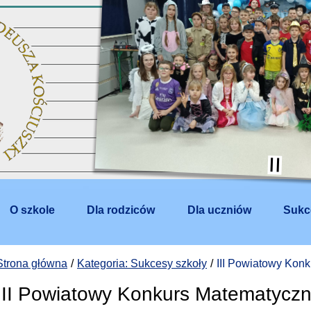
O szkole
Dla rodziców
Dla uczniów
Sukc
Strona główna
Kategoria: Sukcesy szkoły
III Powiatowy Ko
III Powiatowy Konkurs Matematyc