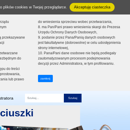
o plików cookies w Twojej przeglądarce.
Akceptuję ciasteczka
orządu
do wniesienia sprzeciwu wobec przetwarzania,
onym
8. ma Pan/Pani prawo wniesienia skargi do Prezesa
Urzędu Ochrony Danych Osobowych,
dą przekazywane
9. podanie przez Pana/Panią danych osobowych
cji
jest fakultatywne (dobrowolne) w celu udostępnienia
strony internetowej,
zetwarzane
10. Pana/Pani dane osobowe nie będą podlegały
niezbędnym do
zautomatyzowanym procesom podejmowania
decyzji przez Administratora, w tym profilowaniu.
ępu do treści
prostowania,
zamknij
zania lub prawo
tratora
Fraza
ciuszki