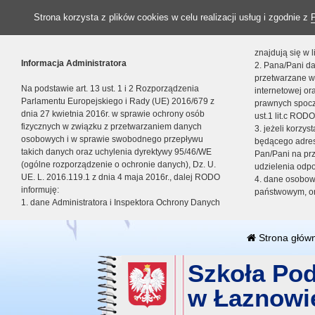
Strona korzysta z plików cookies w celu realizacji usług i zgodnie z
znajdują się w
Informacja Administratora
2. Pana/Pani da
przetwarzane w
Na podstawie art. 13 ust. 1 i 2 Rozporządzenia
internetowej o
Parlamentu Europejskiego i Rady (UE) 2016/679 z
prawnych spocz
dnia 27 kwietnia 2016r. w sprawie ochrony osób
ust.1 lit.c RODO
fizycznych w związku z przetwarzaniem danych
3. jeżeli korzy
osobowych i w sprawie swobodnego przepływu
będącego adres
takich danych oraz uchylenia dyrektywy 95/46/WE
Pan/Pani na pr
(ogólne rozporządzenie o ochronie danych), Dz. U.
udzielenia odp
UE. L. 2016.119.1 z dnia 4 maja 2016r., dalej RODO
4. dane osobo
informuję:
państwowym, or
1. dane Administratora i Inspektora Ochrony Danych
Strona głów
Szkoła Po
w Łaznowi