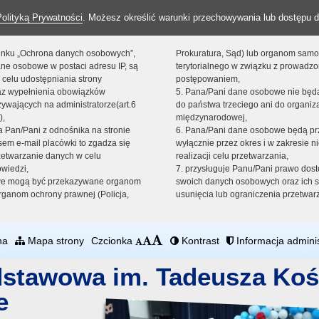
Polityką Prywatności
. Możesz określić warunki przechowywania lub dostępu d
 linku „Ochrona danych osobowych”,
Prokuratura, Sąd) lub organom sam
ne osobowe w postaci adresu IP, są
terytorialnego w związku z prowadz
 celu udostępniania strony
postępowaniem,
raz wypełnienia obowiązków
5. Pana/Pani dane osobowe nie bę
ywających na administratorze(art.6
do państwa trzeciego ani do organiza
),
międzynarodowej,
sta Pan/Pani z odnośnika na stronie
6. Pana/Pani dane osobowe będą pr
em e-mail placówki to zgadza się
wyłącznie przez okres i w zakresie 
zetwarzanie danych w celu
realizacji celu przetwarzania,
owiedzi,
7. przysługuje Panu/Pani prawo dost
we mogą być przekazywane organom
swoich danych osobowych oraz ich s
ganom ochrony prawnej (Policja,
usunięcia lub ograniczenia przetwar
na
Mapa strony
Czcionka
Kontrast
Informacja adminis
dstawowa im. Tadeusza Koś
e