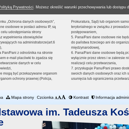
Polityką Prywatności
. Możesz określić warunki przechowywania lub dostępu d
 linku „Ochrona danych osobowych”,
Prokuratura, Sąd) lub organom sam
ne osobowe w postaci adresu IP, są
terytorialnego w związku z prowadz
 celu udostępniania strony
postępowaniem,
raz wypełnienia obowiązków
5. Pana/Pani dane osobowe nie bę
ywających na administratorze(art.6
do państwa trzeciego ani do organiza
),
międzynarodowej,
sta Pan/Pani z odnośnika na stronie
6. Pana/Pani dane osobowe będą pr
em e-mail placówki to zgadza się
wyłącznie przez okres i w zakresie 
zetwarzanie danych w celu
realizacji celu przetwarzania,
owiedzi,
7. przysługuje Panu/Pani prawo dost
we mogą być przekazywane organom
swoich danych osobowych oraz ich s
ganom ochrony prawnej (Policja,
usunięcia lub ograniczenia przetwar
na
Mapa strony
Czcionka
Kontrast
Informacja adminis
dstawowa im. Tadeusza Koś
e