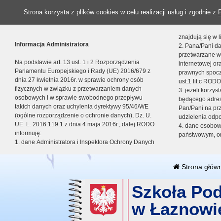
Strona korzysta z plików cookies w celu realizacji usług i zgodnie z
znajdują się w
Informacja Administratora
2. Pana/Pani da
przetwarzane w
Na podstawie art. 13 ust. 1 i 2 Rozporządzenia
internetowej o
Parlamentu Europejskiego i Rady (UE) 2016/679 z
prawnych spocz
dnia 27 kwietnia 2016r. w sprawie ochrony osób
ust.1 lit.c RODO
fizycznych w związku z przetwarzaniem danych
3. jeżeli korzy
osobowych i w sprawie swobodnego przepływu
będącego adres
takich danych oraz uchylenia dyrektywy 95/46/WE
Pan/Pani na pr
(ogólne rozporządzenie o ochronie danych), Dz. U.
udzielenia odp
UE. L. 2016.119.1 z dnia 4 maja 2016r., dalej RODO
4. dane osobo
informuję:
państwowym, or
1. dane Administratora i Inspektora Ochrony Danych
Strona głów
Szkoła Po
w Łaznowi