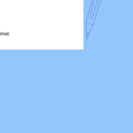
imat.