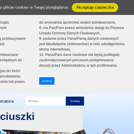
o plików cookies w Twojej przeglądarce.
Akceptuję ciasteczka
orządu
do wniesienia sprzeciwu wobec przetwarzania,
onym
8. ma Pan/Pani prawo wniesienia skargi do Prezesa
Urzędu Ochrony Danych Osobowych,
dą przekazywane
9. podanie przez Pana/Panią danych osobowych
cji
jest fakultatywne (dobrowolne) w celu udostępnienia
strony internetowej,
zetwarzane
10. Pana/Pani dane osobowe nie będą podlegały
niezbędnym do
zautomatyzowanym procesom podejmowania
decyzji przez Administratora, w tym profilowaniu.
ępu do treści
prostowania,
zamknij
zania lub prawo
tratora
Fraza
ciuszki