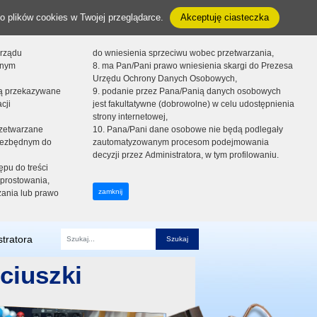
o plików cookies w Twojej przeglądarce.
Akceptuję ciasteczka
orządu
do wniesienia sprzeciwu wobec przetwarzania,
onym
8. ma Pan/Pani prawo wniesienia skargi do Prezesa
Urzędu Ochrony Danych Osobowych,
dą przekazywane
9. podanie przez Pana/Panią danych osobowych
cji
jest fakultatywne (dobrowolne) w celu udostępnienia
strony internetowej,
zetwarzane
10. Pana/Pani dane osobowe nie będą podlegały
niezbędnym do
zautomatyzowanym procesom podejmowania
decyzji przez Administratora, w tym profilowaniu.
ępu do treści
prostowania,
zamknij
zania lub prawo
tratora
Fraza
ciuszki