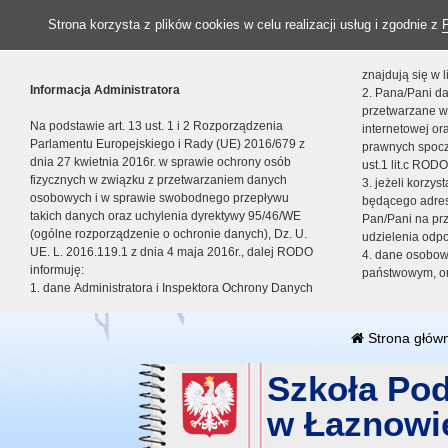
Strona korzysta z plików cookies w celu realizacji usług i zgodnie z
znajdują się w
Informacja Administratora
2. Pana/Pani da
przetwarzane w
Na podstawie art. 13 ust. 1 i 2 Rozporządzenia
internetowej o
Parlamentu Europejskiego i Rady (UE) 2016/679 z
prawnych spocz
dnia 27 kwietnia 2016r. w sprawie ochrony osób
ust.1 lit.c RODO
fizycznych w związku z przetwarzaniem danych
3. jeżeli korzy
osobowych i w sprawie swobodnego przepływu
będącego adres
takich danych oraz uchylenia dyrektywy 95/46/WE
Pan/Pani na pr
(ogólne rozporządzenie o ochronie danych), Dz. U.
udzielenia odp
UE. L. 2016.119.1 z dnia 4 maja 2016r., dalej RODO
4. dane osobo
informuję:
państwowym, or
1. dane Administratora i Inspektora Ochrony Danych
Strona głów
Szkoła Po
w Łaznowi