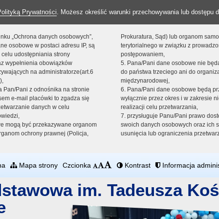
Polityką Prywatności
. Możesz określić warunki przechowywania lub dostępu d
 linku „Ochrona danych osobowych”,
Prokuratura, Sąd) lub organom sam
ne osobowe w postaci adresu IP, są
terytorialnego w związku z prowadz
 celu udostępniania strony
postępowaniem,
raz wypełnienia obowiązków
5. Pana/Pani dane osobowe nie bę
ywających na administratorze(art.6
do państwa trzeciego ani do organiza
),
międzynarodowej,
sta Pan/Pani z odnośnika na stronie
6. Pana/Pani dane osobowe będą pr
em e-mail placówki to zgadza się
wyłącznie przez okres i w zakresie 
zetwarzanie danych w celu
realizacji celu przetwarzania,
owiedzi,
7. przysługuje Panu/Pani prawo dost
we mogą być przekazywane organom
swoich danych osobowych oraz ich s
ganom ochrony prawnej (Policja,
usunięcia lub ograniczenia przetwar
na
Mapa strony
Czcionka
Kontrast
Informacja adminis
dstawowa im. Tadeusza Koś
e