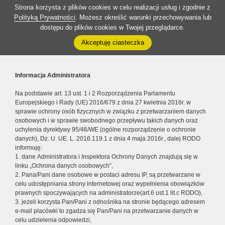
Strona korzysta z plików cookies w celu realizacji usług i zgodnie z
Polityką Prywatności
. Możesz określić warunki przechowywania lub
dostępu do plików cookies w Twojej przeglądarce.
Akceptuję ciasteczka
Informacja Administratora
Na podstawie art. 13 ust. 1 i 2 Rozporządzenia Parlamentu
Europejskiego i Rady (UE) 2016/679 z dnia 27 kwietnia 2016r. w
sprawie ochrony osób fizycznych w związku z przetwarzaniem danych
osobowych i w sprawie swobodnego przepływu takich danych oraz
uchylenia dyrektywy 95/46/WE (ogólne rozporządzenie o ochronie
danych), Dz. U. UE. L. 2016.119.1 z dnia 4 maja 2016r., dalej RODO
informuję:
1. dane Administratora i Inspektora Ochrony Danych znajdują się w
linku „Ochrona danych osobowych”,
2. Pana/Pani dane osobowe w postaci adresu IP, są przetwarzane w
celu udostępniania strony internetowej oraz wypełnienia obowiązków
prawnych spoczywających na administratorze(art.6 ust.1 lit.c RODO),
3. jeżeli korzysta Pan/Pani z odnośnika na stronie będącego adresem
e-mail placówki to zgadza się Pan/Pani na przetwarzanie danych w
celu udzielenia odpowiedzi,