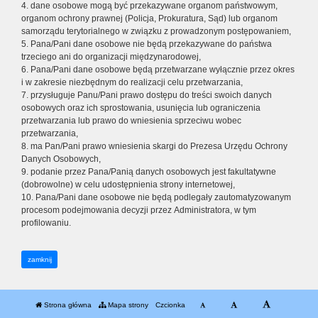
4. dane osobowe mogą być przekazywane organom państwowym,
organom ochrony prawnej (Policja, Prokuratura, Sąd) lub organom
samorządu terytorialnego w związku z prowadzonym postępowaniem,
5. Pana/Pani dane osobowe nie będą przekazywane do państwa
trzeciego ani do organizacji międzynarodowej,
6. Pana/Pani dane osobowe będą przetwarzane wyłącznie przez okres
i w zakresie niezbędnym do realizacji celu przetwarzania,
7. przysługuje Panu/Pani prawo dostępu do treści swoich danych
osobowych oraz ich sprostowania, usunięcia lub ograniczenia
przetwarzania lub prawo do wniesienia sprzeciwu wobec
przetwarzania,
8. ma Pan/Pani prawo wniesienia skargi do Prezesa Urzędu Ochrony
Danych Osobowych,
9. podanie przez Pana/Panią danych osobowych jest fakultatywne
(dobrowolne) w celu udostępnienia strony internetowej,
10. Pana/Pani dane osobowe nie będą podlegały zautomatyzowanym
procesom podejmowania decyzji przez Administratora, w tym
profilowaniu.
zamknij
Strona główna
Mapa strony
Czcionka