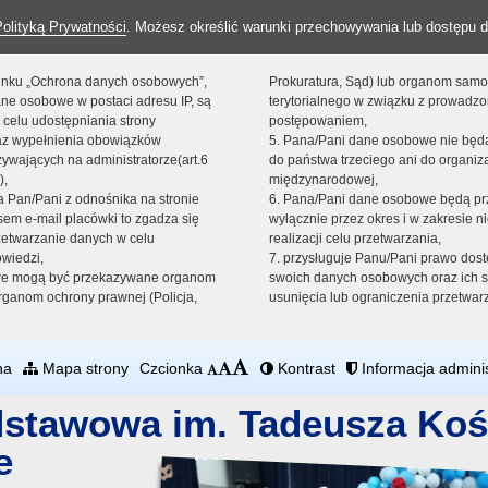
Polityką Prywatności
. Możesz określić warunki przechowywania lub dostępu d
 linku „Ochrona danych osobowych”,
Prokuratura, Sąd) lub organom sam
ne osobowe w postaci adresu IP, są
terytorialnego w związku z prowadz
 celu udostępniania strony
postępowaniem,
raz wypełnienia obowiązków
5. Pana/Pani dane osobowe nie bę
ywających na administratorze(art.6
do państwa trzeciego ani do organiza
),
międzynarodowej,
sta Pan/Pani z odnośnika na stronie
6. Pana/Pani dane osobowe będą pr
em e-mail placówki to zgadza się
wyłącznie przez okres i w zakresie 
zetwarzanie danych w celu
realizacji celu przetwarzania,
owiedzi,
7. przysługuje Panu/Pani prawo dost
we mogą być przekazywane organom
swoich danych osobowych oraz ich s
ganom ochrony prawnej (Policja,
usunięcia lub ograniczenia przetwar
na
Mapa strony
Czcionka
Kontrast
Informacja adminis
dstawowa im. Tadeusza Koś
e