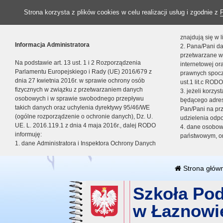
Strona korzysta z plików cookies w celu realizacji usług i zgodnie z
znajdują się w
Informacja Administratora
2. Pana/Pani da
przetwarzane w
Na podstawie art. 13 ust. 1 i 2 Rozporządzenia
internetowej o
Parlamentu Europejskiego i Rady (UE) 2016/679 z
prawnych spocz
dnia 27 kwietnia 2016r. w sprawie ochrony osób
ust.1 lit.c RODO
fizycznych w związku z przetwarzaniem danych
3. jeżeli korzy
osobowych i w sprawie swobodnego przepływu
będącego adres
takich danych oraz uchylenia dyrektywy 95/46/WE
Pan/Pani na pr
(ogólne rozporządzenie o ochronie danych), Dz. U.
udzielenia odp
UE. L. 2016.119.1 z dnia 4 maja 2016r., dalej RODO
4. dane osobo
informuję:
państwowym, or
1. dane Administratora i Inspektora Ochrony Danych
Strona głów
Szkoła Po
w Łaznowi