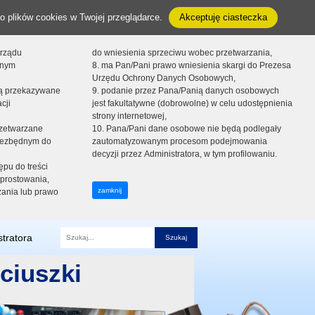
o plików cookies w Twojej przeglądarce.
Akceptuję ciasteczka
orządu
do wniesienia sprzeciwu wobec przetwarzania,
onym
8. ma Pan/Pani prawo wniesienia skargi do Prezesa
Urzędu Ochrony Danych Osobowych,
dą przekazywane
9. podanie przez Pana/Panią danych osobowych
cji
jest fakultatywne (dobrowolne) w celu udostępnienia
strony internetowej,
zetwarzane
10. Pana/Pani dane osobowe nie będą podlegały
niezbędnym do
zautomatyzowanym procesom podejmowania
decyzji przez Administratora, w tym profilowaniu.
ępu do treści
prostowania,
zamknij
zania lub prawo
tratora
Fraza
ciuszki