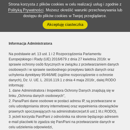
Strona korzysta z plików cookies w celu realizacji usług i zgodnie z
Polityką Prywatności
. Możesz określić warunki przechowywania lub
dostępu do plików cookies w Twojej przeglądarce.
Akceptuję ciasteczka
Informacja Administratora
Na podstawie art. 13 ust. 1 i 2 Rozporządzenia Parlamentu
Europejskiego i Rady (UE) 2016/679 z dnia 27 kwietnia 2016r. w
sprawie ochrony osób fizycznych w związku z przetwarzaniem danych
osobowych i w sprawie swobodnego przepływu takich danych oraz
uchylenia dyrektywy 95/46/WE (ogólne rozporządzenie o ochronie
danych), Dz. U. UE. L. 2016.119.1 z dnia 4 maja 2016r., dalej RODO
informuję:
1. dane Administratora i Inspektora Ochrony Danych znajdują się w
linku „Ochrona danych osobowych”,
2. Pana/Pani dane osobowe w postaci adresu IP, są przetwarzane w
celu udostępniania strony internetowej oraz wypełnienia obowiązków
prawnych spoczywających na administratorze(art.6 ust.1 lit.c RODO),
3. jeżeli korzysta Pan/Pani z odnośnika na stronie będącego adresem
e-mail placówki to zgadza się Pan/Pani na przetwarzanie danych w
celu udzielenia odpowiedzi,