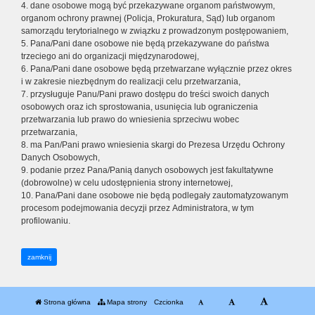
4. dane osobowe mogą być przekazywane organom państwowym,
organom ochrony prawnej (Policja, Prokuratura, Sąd) lub organom
samorządu terytorialnego w związku z prowadzonym postępowaniem,
5. Pana/Pani dane osobowe nie będą przekazywane do państwa
trzeciego ani do organizacji międzynarodowej,
6. Pana/Pani dane osobowe będą przetwarzane wyłącznie przez okres
i w zakresie niezbędnym do realizacji celu przetwarzania,
7. przysługuje Panu/Pani prawo dostępu do treści swoich danych
osobowych oraz ich sprostowania, usunięcia lub ograniczenia
przetwarzania lub prawo do wniesienia sprzeciwu wobec
przetwarzania,
8. ma Pan/Pani prawo wniesienia skargi do Prezesa Urzędu Ochrony
Danych Osobowych,
9. podanie przez Pana/Panią danych osobowych jest fakultatywne
(dobrowolne) w celu udostępnienia strony internetowej,
10. Pana/Pani dane osobowe nie będą podlegały zautomatyzowanym
procesom podejmowania decyzji przez Administratora, w tym
profilowaniu.
zamknij
Strona główna
Mapa strony
Czcionka