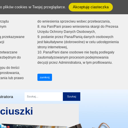
o plików cookies w Twojej przeglądarce.
Akceptuję ciasteczka
orządu
do wniesienia sprzeciwu wobec przetwarzania,
onym
8. ma Pan/Pani prawo wniesienia skargi do Prezesa
Urzędu Ochrony Danych Osobowych,
dą przekazywane
9. podanie przez Pana/Panią danych osobowych
cji
jest fakultatywne (dobrowolne) w celu udostępnienia
strony internetowej,
zetwarzane
10. Pana/Pani dane osobowe nie będą podlegały
niezbędnym do
zautomatyzowanym procesom podejmowania
decyzji przez Administratora, w tym profilowaniu.
ępu do treści
prostowania,
zamknij
zania lub prawo
tratora
Fraza
ciuszki