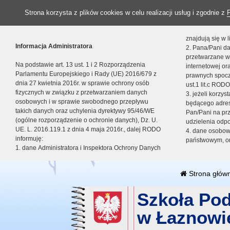
Strona korzysta z plików cookies w celu realizacji usług i zgodnie z
znajdują się w
Informacja Administratora
2. Pana/Pani da
przetwarzane w
Na podstawie art. 13 ust. 1 i 2 Rozporządzenia
internetowej o
Parlamentu Europejskiego i Rady (UE) 2016/679 z
prawnych spocz
dnia 27 kwietnia 2016r. w sprawie ochrony osób
ust.1 lit.c RODO
fizycznych w związku z przetwarzaniem danych
3. jeżeli korzy
osobowych i w sprawie swobodnego przepływu
będącego adres
takich danych oraz uchylenia dyrektywy 95/46/WE
Pan/Pani na pr
(ogólne rozporządzenie o ochronie danych), Dz. U.
udzielenia odp
UE. L. 2016.119.1 z dnia 4 maja 2016r., dalej RODO
4. dane osobo
informuję:
państwowym, or
1. dane Administratora i Inspektora Ochrony Danych
Strona głów
Szkoła Po
w Łaznowi