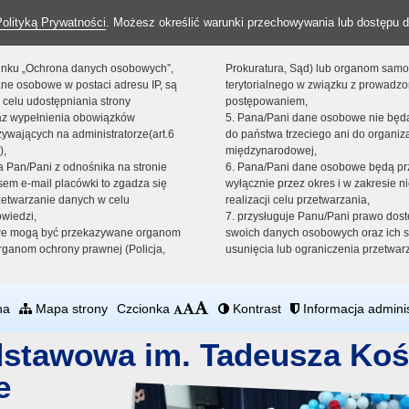
Polityką Prywatności
. Możesz określić warunki przechowywania lub dostępu d
 linku „Ochrona danych osobowych”,
Prokuratura, Sąd) lub organom sam
ne osobowe w postaci adresu IP, są
terytorialnego w związku z prowadz
 celu udostępniania strony
postępowaniem,
raz wypełnienia obowiązków
5. Pana/Pani dane osobowe nie bę
ywających na administratorze(art.6
do państwa trzeciego ani do organiza
),
międzynarodowej,
sta Pan/Pani z odnośnika na stronie
6. Pana/Pani dane osobowe będą pr
em e-mail placówki to zgadza się
wyłącznie przez okres i w zakresie 
zetwarzanie danych w celu
realizacji celu przetwarzania,
owiedzi,
7. przysługuje Panu/Pani prawo dost
we mogą być przekazywane organom
swoich danych osobowych oraz ich s
ganom ochrony prawnej (Policja,
usunięcia lub ograniczenia przetwar
na
Mapa strony
Czcionka
Kontrast
Informacja adminis
dstawowa im. Tadeusza Koś
e