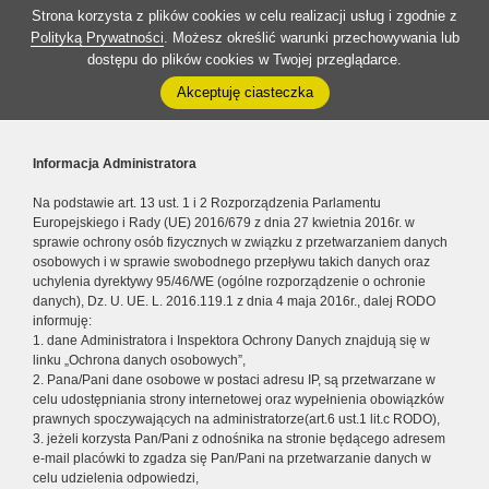
Strona korzysta z plików cookies w celu realizacji usług i zgodnie z
Polityką Prywatności
. Możesz określić warunki przechowywania lub
dostępu do plików cookies w Twojej przeglądarce.
Akceptuję ciasteczka
Informacja Administratora
Na podstawie art. 13 ust. 1 i 2 Rozporządzenia Parlamentu
Europejskiego i Rady (UE) 2016/679 z dnia 27 kwietnia 2016r. w
sprawie ochrony osób fizycznych w związku z przetwarzaniem danych
osobowych i w sprawie swobodnego przepływu takich danych oraz
uchylenia dyrektywy 95/46/WE (ogólne rozporządzenie o ochronie
danych), Dz. U. UE. L. 2016.119.1 z dnia 4 maja 2016r., dalej RODO
informuję:
1. dane Administratora i Inspektora Ochrony Danych znajdują się w
linku „Ochrona danych osobowych”,
2. Pana/Pani dane osobowe w postaci adresu IP, są przetwarzane w
celu udostępniania strony internetowej oraz wypełnienia obowiązków
prawnych spoczywających na administratorze(art.6 ust.1 lit.c RODO),
3. jeżeli korzysta Pan/Pani z odnośnika na stronie będącego adresem
e-mail placówki to zgadza się Pan/Pani na przetwarzanie danych w
celu udzielenia odpowiedzi,