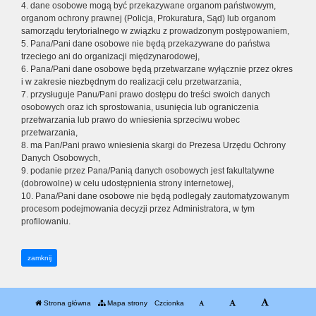
4. dane osobowe mogą być przekazywane organom państwowym,
organom ochrony prawnej (Policja, Prokuratura, Sąd) lub organom
samorządu terytorialnego w związku z prowadzonym postępowaniem,
5. Pana/Pani dane osobowe nie będą przekazywane do państwa
trzeciego ani do organizacji międzynarodowej,
6. Pana/Pani dane osobowe będą przetwarzane wyłącznie przez okres
i w zakresie niezbędnym do realizacji celu przetwarzania,
7. przysługuje Panu/Pani prawo dostępu do treści swoich danych
osobowych oraz ich sprostowania, usunięcia lub ograniczenia
przetwarzania lub prawo do wniesienia sprzeciwu wobec
przetwarzania,
8. ma Pan/Pani prawo wniesienia skargi do Prezesa Urzędu Ochrony
Danych Osobowych,
9. podanie przez Pana/Panią danych osobowych jest fakultatywne
(dobrowolne) w celu udostępnienia strony internetowej,
10. Pana/Pani dane osobowe nie będą podlegały zautomatyzowanym
procesom podejmowania decyzji przez Administratora, w tym
profilowaniu.
zamknij
Strona główna
Mapa strony
Czcionka