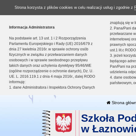
Strona korzysta z plików cookies w celu realizacji usług i zgodnie z
znajdują się w
Informacja Administratora
2. Pana/Pani da
przetwarzane w
Na podstawie art. 13 ust. 1 i 2 Rozporządzenia
internetowej o
Parlamentu Europejskiego i Rady (UE) 2016/679 z
prawnych spocz
dnia 27 kwietnia 2016r. w sprawie ochrony osób
ust.1 lit.c RODO
fizycznych w związku z przetwarzaniem danych
3. jeżeli korzy
osobowych i w sprawie swobodnego przepływu
będącego adres
takich danych oraz uchylenia dyrektywy 95/46/WE
Pan/Pani na pr
(ogólne rozporządzenie o ochronie danych), Dz. U.
udzielenia odp
UE. L. 2016.119.1 z dnia 4 maja 2016r., dalej RODO
4. dane osobo
informuję:
państwowym, or
1. dane Administratora i Inspektora Ochrony Danych
Strona głów
Szkoła Po
w Łaznowi