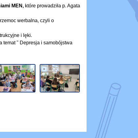
niami MEN,
które prowadziła p. Agata
Przemoc werbalna, czyli o
ukcyjne i lęki.
a temat " Depresja i samobójstwa