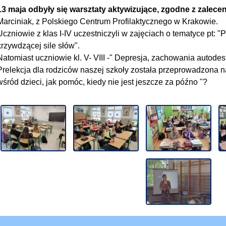
13 maja odbyły się warsztaty aktywizujące, zgodne z zalece
Marciniak, z Polskiego Centrum Profilaktycznego w Krakowie.
Uczniowie z klas I-IV uczestniczyli w zajęciach o tematyce pt: "
krzywdzącej sile słów".
Natomiast uczniowie kl. V- VIII -" Depresja, zachowania autodestr
Prelekcja dla rodziców naszej szkoły została przeprowadzona n
wśród dzieci, jak pomóc, kiedy nie jest jeszcze za późno "?