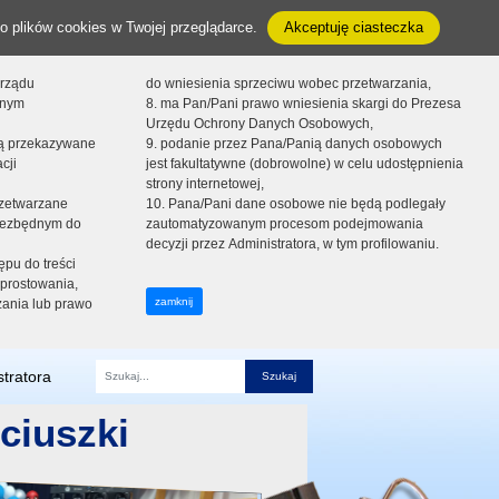
o plików cookies w Twojej przeglądarce.
Akceptuję ciasteczka
orządu
do wniesienia sprzeciwu wobec przetwarzania,
onym
8. ma Pan/Pani prawo wniesienia skargi do Prezesa
Urzędu Ochrony Danych Osobowych,
dą przekazywane
9. podanie przez Pana/Panią danych osobowych
cji
jest fakultatywne (dobrowolne) w celu udostępnienia
strony internetowej,
zetwarzane
10. Pana/Pani dane osobowe nie będą podlegały
niezbędnym do
zautomatyzowanym procesom podejmowania
decyzji przez Administratora, w tym profilowaniu.
ępu do treści
prostowania,
zamknij
zania lub prawo
tratora
Fraza
ciuszki