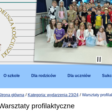
O szkole
Dla rodziców
Dla uczniów
Sukc
Strona główna
Kategoria: wydarzenia 23/24
Warsztaty profil
Warsztaty profilaktyczne