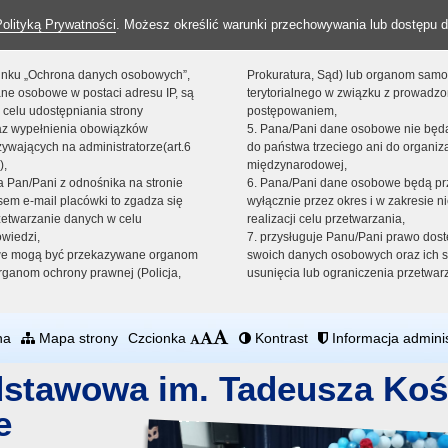
Polityką Prywatności
. Możesz określić warunki przechowywania lub dostępu d
 linku „Ochrona danych osobowych”,
Prokuratura, Sąd) lub organom sam
ne osobowe w postaci adresu IP, są
terytorialnego w związku z prowadz
 celu udostępniania strony
postępowaniem,
raz wypełnienia obowiązków
5. Pana/Pani dane osobowe nie bę
ywających na administratorze(art.6
do państwa trzeciego ani do organiza
),
międzynarodowej,
sta Pan/Pani z odnośnika na stronie
6. Pana/Pani dane osobowe będą pr
em e-mail placówki to zgadza się
wyłącznie przez okres i w zakresie 
zetwarzanie danych w celu
realizacji celu przetwarzania,
owiedzi,
7. przysługuje Panu/Pani prawo dost
we mogą być przekazywane organom
swoich danych osobowych oraz ich s
ganom ochrony prawnej (Policja,
usunięcia lub ograniczenia przetwar
na
Mapa strony
Czcionka
Kontrast
Informacja adminis
dstawowa im. Tadeusza Koś
e