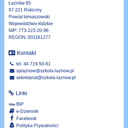
Łaznów 65
97-221 Rokiciny
Powiat tomaszowski
Województwo łódzkie
NIP: 773-223-20-96
REGON: 001161277
Kontakt
tel. 44 719-50-81
splaznow@szkola-laznow.pl
sekretariat@szkola-laznow.pl
Linki
BIP
e-Dziennik
Facebook
Polityka Prywatności