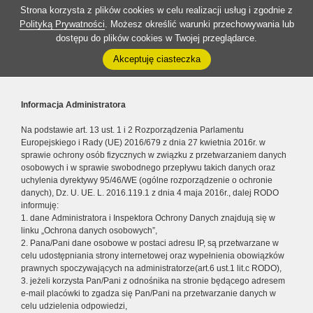
Strona korzysta z plików cookies w celu realizacji usług i zgodnie z
Polityką Prywatności
. Możesz określić warunki przechowywania lub
dostępu do plików cookies w Twojej przeglądarce.
Akceptuję ciasteczka
Informacja Administratora
Na podstawie art. 13 ust. 1 i 2 Rozporządzenia Parlamentu
Europejskiego i Rady (UE) 2016/679 z dnia 27 kwietnia 2016r. w
sprawie ochrony osób fizycznych w związku z przetwarzaniem danych
osobowych i w sprawie swobodnego przepływu takich danych oraz
uchylenia dyrektywy 95/46/WE (ogólne rozporządzenie o ochronie
danych), Dz. U. UE. L. 2016.119.1 z dnia 4 maja 2016r., dalej RODO
informuję:
1. dane Administratora i Inspektora Ochrony Danych znajdują się w
linku „Ochrona danych osobowych”,
2. Pana/Pani dane osobowe w postaci adresu IP, są przetwarzane w
celu udostępniania strony internetowej oraz wypełnienia obowiązków
prawnych spoczywających na administratorze(art.6 ust.1 lit.c RODO),
3. jeżeli korzysta Pan/Pani z odnośnika na stronie będącego adresem
e-mail placówki to zgadza się Pan/Pani na przetwarzanie danych w
celu udzielenia odpowiedzi,