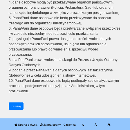
4. dane osobowe mogą być przekazywane organom państwowym,
organom ochrony prawnej (Policja, Prokuratura, Sąd) lub organom
samorządu terytorialnego w związku z prowadzonym postępowaniem,
5. Pana/Pani dane osobowe nie będą przekazywane do państwa
trzeciego ani do organizacji międzynarodowej,
6. Pana/Pani dane osobowe będą przetwarzane wyłącznie przez okres
i w zakresie niezbędnym do realizacji celu przetwarzania,
7. przysługuje Panu/Pani prawo dostępu do treści swoich danych
osobowych oraz ich sprostowania, usunięcia lub ograniczenia
przetwarzania lub prawo do wniesienia sprzeciwu wobec
przetwarzania,
8. ma Pan/Pani prawo wniesienia skargi do Prezesa Urzędu Ochrony
Danych Osobowych,
9. podanie przez Pana/Panią danych osobowych jest fakultatywne
(dobrowolne) w celu udostępnienia strony internetowej,
10. Pana/Pani dane osobowe nie będą podlegały zautomatyzowanym
procesom podejmowania decyzji przez Administratora, w tym
profilowaniu.
zamknij
Strona główna
Mapa strony
Czcionka