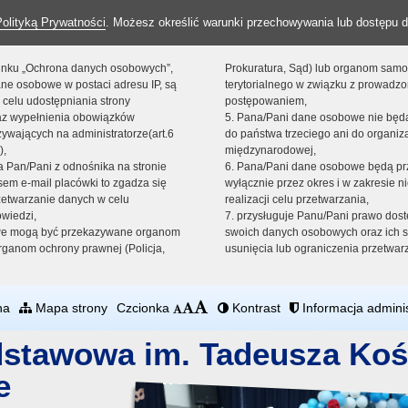
Polityką Prywatności
. Możesz określić warunki przechowywania lub dostępu d
 linku „Ochrona danych osobowych”,
Prokuratura, Sąd) lub organom sam
ne osobowe w postaci adresu IP, są
terytorialnego w związku z prowadz
 celu udostępniania strony
postępowaniem,
raz wypełnienia obowiązków
5. Pana/Pani dane osobowe nie bę
ywających na administratorze(art.6
do państwa trzeciego ani do organiza
),
międzynarodowej,
sta Pan/Pani z odnośnika na stronie
6. Pana/Pani dane osobowe będą pr
em e-mail placówki to zgadza się
wyłącznie przez okres i w zakresie 
zetwarzanie danych w celu
realizacji celu przetwarzania,
owiedzi,
7. przysługuje Panu/Pani prawo dost
we mogą być przekazywane organom
swoich danych osobowych oraz ich s
ganom ochrony prawnej (Policja,
usunięcia lub ograniczenia przetwar
na
Mapa strony
Czcionka
Kontrast
Informacja adminis
dstawowa im. Tadeusza Koś
e