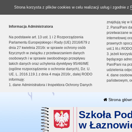
Strona korzysta z plików cookies w celu realizacji usług i zgodnie z
znajdują się w
Informacja Administratora
2. Pana/Pani da
przetwarzane w
Na podstawie art. 13 ust. 1 i 2 Rozporządzenia
internetowej o
Parlamentu Europejskiego i Rady (UE) 2016/679 z
prawnych spocz
dnia 27 kwietnia 2016r. w sprawie ochrony osób
ust.1 lit.c RODO
fizycznych w związku z przetwarzaniem danych
3. jeżeli korzy
osobowych i w sprawie swobodnego przepływu
będącego adres
takich danych oraz uchylenia dyrektywy 95/46/WE
Pan/Pani na pr
(ogólne rozporządzenie o ochronie danych), Dz. U.
udzielenia odp
UE. L. 2016.119.1 z dnia 4 maja 2016r., dalej RODO
4. dane osobo
informuję:
państwowym, or
1. dane Administratora i Inspektora Ochrony Danych
Strona głów
Szkoła Po
w Łaznowi