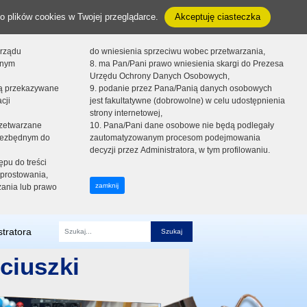
o plików cookies w Twojej przeglądarce.
Akceptuję ciasteczka
orządu
do wniesienia sprzeciwu wobec przetwarzania,
onym
8. ma Pan/Pani prawo wniesienia skargi do Prezesa
Urzędu Ochrony Danych Osobowych,
dą przekazywane
9. podanie przez Pana/Panią danych osobowych
cji
jest fakultatywne (dobrowolne) w celu udostępnienia
strony internetowej,
zetwarzane
10. Pana/Pani dane osobowe nie będą podlegały
niezbędnym do
zautomatyzowanym procesom podejmowania
decyzji przez Administratora, w tym profilowaniu.
ępu do treści
prostowania,
zamknij
zania lub prawo
tratora
Fraza
ciuszki