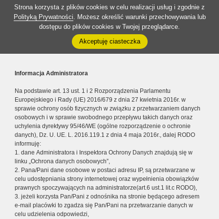
Strona korzysta z plików cookies w celu realizacji usług i zgodnie z
Polityką Prywatności
. Możesz określić warunki przechowywania lub
dostępu do plików cookies w Twojej przeglądarce.
Akceptuję ciasteczka
Informacja Administratora
Na podstawie art. 13 ust. 1 i 2 Rozporządzenia Parlamentu
Europejskiego i Rady (UE) 2016/679 z dnia 27 kwietnia 2016r. w
sprawie ochrony osób fizycznych w związku z przetwarzaniem danych
osobowych i w sprawie swobodnego przepływu takich danych oraz
uchylenia dyrektywy 95/46/WE (ogólne rozporządzenie o ochronie
danych), Dz. U. UE. L. 2016.119.1 z dnia 4 maja 2016r., dalej RODO
informuję:
1. dane Administratora i Inspektora Ochrony Danych znajdują się w
linku „Ochrona danych osobowych”,
2. Pana/Pani dane osobowe w postaci adresu IP, są przetwarzane w
celu udostępniania strony internetowej oraz wypełnienia obowiązków
prawnych spoczywających na administratorze(art.6 ust.1 lit.c RODO),
3. jeżeli korzysta Pan/Pani z odnośnika na stronie będącego adresem
e-mail placówki to zgadza się Pan/Pani na przetwarzanie danych w
celu udzielenia odpowiedzi,