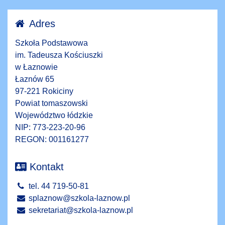
Adres
Szkoła Podstawowa
im. Tadeusza Kościuszki
w Łaznowie
Łaznów 65
97-221 Rokiciny
Powiat tomaszowski
Województwo łódzkie
NIP: 773-223-20-96
REGON: 001161277
Kontakt
tel. 44 719-50-81
splaznow@szkola-laznow.pl
sekretariat@szkola-laznow.pl