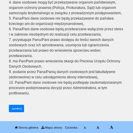
4. dane osobowe mogą być przekazywane organom państwowym,
organom ochrony prawnej (Policja, Prokuratura, Sąd) lub organom
samorządu terytorialnego w związku z prowadzonym postępowaniem,
5. Pana/Pani dane osobowe nie będą przekazywane do państwa
trzeciego ani do organizacji międzynarodowej,
6. Pana/Pani dane osobowe będą przetwarzane wyłącznie przez okres
i w zakresie niezbędnym do realizacji celu przetwarzania,
7. przysługuje Panu/Pani prawo dostępu do treści swoich danych
osobowych oraz ich sprostowania, usunięcia lub ograniczenia
przetwarzania lub prawo do wniesienia sprzeciwu wobec
przetwarzania,
8. ma Pan/Pani prawo wniesienia skargi do Prezesa Urzędu Ochrony
Danych Osobowych,
9. podanie przez Pana/Panią danych osobowych jest fakultatywne
(dobrowolne) w celu udostępnienia strony internetowej,
10. Pana/Pani dane osobowe nie będą podlegały zautomatyzowanym
procesom podejmowania decyzji przez Administratora, w tym
profilowaniu.
zamknij
Strona główna
Mapa strony
Czcionka