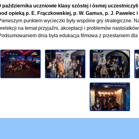
9 października uczniowie klasy szóstej i ósmej uczestniczy
pod opieką p. E. Frączkowskiej, p. W. Gamus, p. J. Pawelec i
Pierwszym punktem wycieczki były wspólne gry strategiczne. Na
prelekcji na temat przyjaźni, akceptacji i problemów nastolatków
Podsumowaniem dnia była edukacja filmowa z przesłaniem dla 