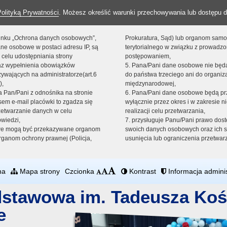
Polityką Prywatności
. Możesz określić warunki przechowywania lub dostępu d
 linku „Ochrona danych osobowych”,
Prokuratura, Sąd) lub organom sam
ne osobowe w postaci adresu IP, są
terytorialnego w związku z prowadz
 celu udostępniania strony
postępowaniem,
raz wypełnienia obowiązków
5. Pana/Pani dane osobowe nie bę
ywających na administratorze(art.6
do państwa trzeciego ani do organiza
),
międzynarodowej,
sta Pan/Pani z odnośnika na stronie
6. Pana/Pani dane osobowe będą pr
em e-mail placówki to zgadza się
wyłącznie przez okres i w zakresie 
zetwarzanie danych w celu
realizacji celu przetwarzania,
owiedzi,
7. przysługuje Panu/Pani prawo dost
we mogą być przekazywane organom
swoich danych osobowych oraz ich s
ganom ochrony prawnej (Policja,
usunięcia lub ograniczenia przetwar
na
Mapa strony
Czcionka
Kontrast
Informacja adminis
dstawowa im. Tadeusza Koś
e