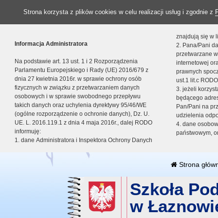
Strona korzysta z plików cookies w celu realizacji usług i zgodnie z
znajdują się w
Informacja Administratora
2. Pana/Pani da
przetwarzane w
Na podstawie art. 13 ust. 1 i 2 Rozporządzenia
internetowej o
Parlamentu Europejskiego i Rady (UE) 2016/679 z
prawnych spocz
dnia 27 kwietnia 2016r. w sprawie ochrony osób
ust.1 lit.c RODO
fizycznych w związku z przetwarzaniem danych
3. jeżeli korzy
osobowych i w sprawie swobodnego przepływu
będącego adres
takich danych oraz uchylenia dyrektywy 95/46/WE
Pan/Pani na pr
(ogólne rozporządzenie o ochronie danych), Dz. U.
udzielenia odp
UE. L. 2016.119.1 z dnia 4 maja 2016r., dalej RODO
4. dane osobo
informuję:
państwowym, or
1. dane Administratora i Inspektora Ochrony Danych
Strona głów
Szkoła Po
w Łaznowi