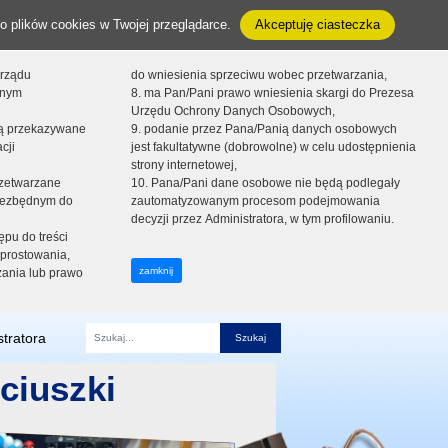
o plików cookies w Twojej przeglądarce.
Akceptuję ciasteczka
orządu
do wniesienia sprzeciwu wobec przetwarzania,
onym
8. ma Pan/Pani prawo wniesienia skargi do Prezesa
Urzędu Ochrony Danych Osobowych,
dą przekazywane
9. podanie przez Pana/Panią danych osobowych
cji
jest fakultatywne (dobrowolne) w celu udostępnienia
strony internetowej,
zetwarzane
10. Pana/Pani dane osobowe nie będą podlegały
niezbędnym do
zautomatyzowanym procesom podejmowania
decyzji przez Administratora, w tym profilowaniu.
ępu do treści
prostowania,
zamknij
zania lub prawo
tratora
Fraza
ciuszki