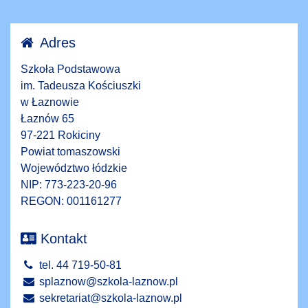
Adres
Szkoła Podstawowa
im. Tadeusza Kościuszki
w Łaznowie
Łaznów 65
97-221 Rokiciny
Powiat tomaszowski
Województwo łódzkie
NIP: 773-223-20-96
REGON: 001161277
Kontakt
tel. 44 719-50-81
splaznow@szkola-laznow.pl
sekretariat@szkola-laznow.pl