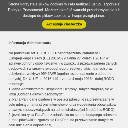
Strona korzysta z plików cookies w celu realizacji usług i zgodnie z
Polityką Prywatności
. Możesz określić warunki przechowywania lub
dostępu do plików cookies w Twojej przeglądarce.
Akceptuję ciasteczka
Informacja Administratora
Na podstawie art. 13 ust. 1 i 2 Rozporządzenia Parlamentu
Europejskiego i Rady (UE) 2016/679 z dnia 27 kwietnia 2016r. w
sprawie ochrony osób fizycznych w związku z przetwarzaniem danych
osobowych i w sprawie swobodnego przepływu takich danych oraz
uchylenia dyrektywy 95/46/WE (ogólne rozporządzenie o ochronie
danych), Dz. U. UE. L. 2016.119.1 z dnia 4 maja 2016r., dalej RODO
informuję:
1. dane Administratora i Inspektora Ochrony Danych znajdują się w
linku „Ochrona danych osobowych”,
2. Pana/Pani dane osobowe w postaci adresu IP, są przetwarzane w
celu udostępniania strony internetowej oraz wypełnienia obowiązków
prawnych spoczywających na administratorze(art.6 ust.1 lit.c RODO),
3. jeżeli korzysta Pan/Pani z odnośnika na stronie będącego adresem
e-mail placówki to zgadza się Pan/Pani na przetwarzanie danych w
celu udzielenia odpowiedzi,