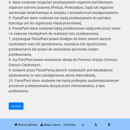
4. dane osobowe mogą być przekazywane organom państwowym,
organom ochrony prawnej (Policja, Prokuratura, Sąd) lub organom
samorządu terytorialnego w związku z prowadzonym postępowaniem,
5. Pana/Pani dane osobowe nie będą przekazywane do państwa
trzeciego ani do organizacji międzynarodowej,
6. Pana/Pani dane osobowe będą przetwarzane wyłącznie przez okres
i w zakresie niezbędnym do realizacji celu przetwarzania,
7. przysługuje Panu/Pani prawo dostępu do treści swoich danych
osobowych oraz ich sprostowania, usunięcia lub ograniczenia
przetwarzania lub prawo do wniesienia sprzeciwu wobec
przetwarzania,
8. ma Pan/Pani prawo wniesienia skargi do Prezesa Urzędu Ochrony
Danych Osobowych,
9. podanie przez Pana/Panią danych osobowych jest fakultatywne
(dobrowolne) w celu udostępnienia strony internetowej,
10. Pana/Pani dane osobowe nie będą podlegały zautomatyzowanym
procesom podejmowania decyzji przez Administratora, w tym
profilowaniu.
zamknij
Strona główna
Mapa strony
Czcionka