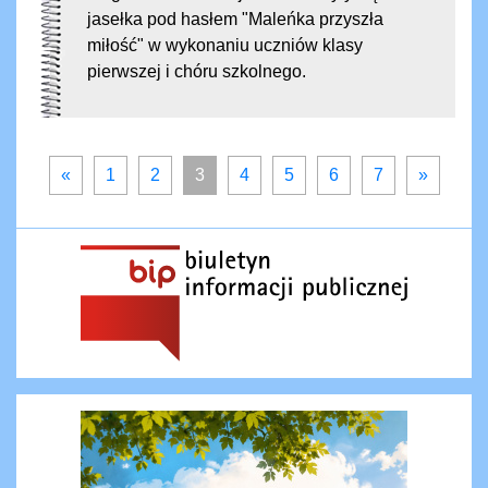
jasełka pod hasłem "Maleńka przyszła
miłość" w wykonaniu uczniów klasy
pierwszej i chóru szkolnego.
«
1
2
3
4
5
6
7
»