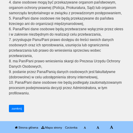
4. dane osobowe mogą być przekazywane organom państwowym,
organom ochrony prawnej (Policja, Prokuratura, Sąd) lub organom
samorządu terytorialnego w związku z prowadzonym postępowaniem,
5. Pana/Pani dane osobowe nie będą przekazywane do państwa
trzeciego ani do organizacji międzynarodowej,
6. Pana/Pani dane osobowe będą przetwarzane wyłącznie przez okres
i w zakresie niezbędnym do realizacji celu przetwarzania,
7. przysługuje Panu/Pani prawo dostępu do treści swoich danych
osobowych oraz ich sprostowania, usunięcia lub ograniczenia
przetwarzania lub prawo do wniesienia sprzeciwu wobec
przetwarzania,
8. ma Pan/Pani prawo wniesienia skargi do Prezesa Urzędu Ochrony
Danych Osobowych,
9. podanie przez Pana/Panią danych osobowych jest fakultatywne
(dobrowolne) w celu udostępnienia strony internetowej,
10. Pana/Pani dane osobowe nie będą podlegały zautomatyzowanym
procesom podejmowania decyzji przez Administratora, w tym
profilowaniu.
zamknij
Strona główna
Mapa strony
Czcionka