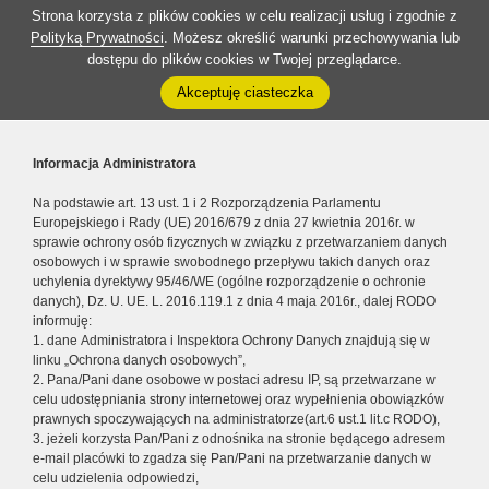
Strona korzysta z plików cookies w celu realizacji usług i zgodnie z
Polityką Prywatności
. Możesz określić warunki przechowywania lub
dostępu do plików cookies w Twojej przeglądarce.
Akceptuję ciasteczka
Informacja Administratora
Na podstawie art. 13 ust. 1 i 2 Rozporządzenia Parlamentu
Europejskiego i Rady (UE) 2016/679 z dnia 27 kwietnia 2016r. w
sprawie ochrony osób fizycznych w związku z przetwarzaniem danych
osobowych i w sprawie swobodnego przepływu takich danych oraz
uchylenia dyrektywy 95/46/WE (ogólne rozporządzenie o ochronie
danych), Dz. U. UE. L. 2016.119.1 z dnia 4 maja 2016r., dalej RODO
informuję:
1. dane Administratora i Inspektora Ochrony Danych znajdują się w
linku „Ochrona danych osobowych”,
2. Pana/Pani dane osobowe w postaci adresu IP, są przetwarzane w
celu udostępniania strony internetowej oraz wypełnienia obowiązków
prawnych spoczywających na administratorze(art.6 ust.1 lit.c RODO),
3. jeżeli korzysta Pan/Pani z odnośnika na stronie będącego adresem
e-mail placówki to zgadza się Pan/Pani na przetwarzanie danych w
celu udzielenia odpowiedzi,